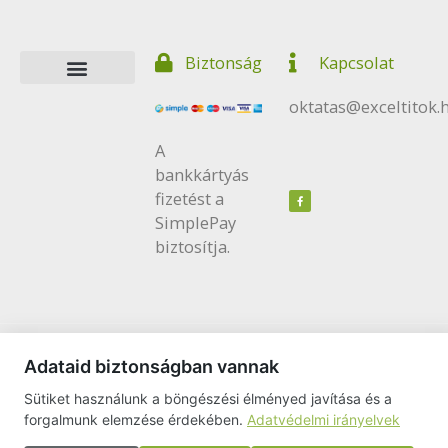
Ez a tartalom blokkolva van, amíg el nem fogadod a
szükséges sütiket.
Biztonság
Kapcsolat
Elfogadom és betöltöm
oktatas@exceltitok.
A
bankkártyás
F
a
c
fizetést a
e
b
SimplePay
o
o
k
biztosítja.
Minden jog fenntartva © 2019 | ExcelKlub.hu
Adataid biztonságban vannak
[ExcelTitok.hu]
Sütiket használunk a böngészési élményed javítása és a
forgalmunk elemzése érdekében.
Adatvédelmi irányelvek