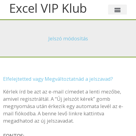
Skip
Excel VIP Klub
to
content
Jelszó módosítás
Elfelejtetted vagy Megváltoztatnád a jelszavad?
Kérlek írd be azt az e-mail címedet a lenti mezőbe,
amivel regisztráltál. A “Új jelszót kérek” gomb
megnyomása után érkezik egy automata levél az e-
mail fiókodba. A benne levő linkre kattintva
megadhatod az új jelszavadat.
FONTOS: