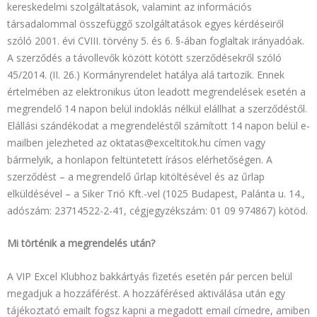
kereskedelmi szolgáltatások, valamint az információs
társadalommal összefüggő szolgáltatások egyes kérdéseiről
szóló 2001. évi CVIII. törvény 5. és 6. §-ában foglaltak irányadóak.
A szerződés a távollevők között kötött szerződésekről szóló
45/2014. (II. 26.) Kormányrendelet hatálya alá tartozik. Ennek
értelmében az elektronikus úton leadott megrendelések esetén a
megrendelő 14 napon belül indoklás nélkül elállhat a szerződéstől.
Elállási szándékodat a megrendeléstől számított 14 napon belül e-
mailben jelezheted az oktatas@exceltitok.hu címen vagy
bármelyik, a honlapon feltüntetett írásos elérhetőségen. A
szerződést – a megrendelő űrlap kitöltésével és az űrlap
elküldésével – a Siker Trió Kft.-vel (1025 Budapest, Palánta u. 14.,
adószám: 23714522-2-41, cégjegyzékszám: 01 09 974867) kötöd.
Mi történik a megrendelés után?
A VIP Excel Klubhoz bakkártyás fizetés esetén pár percen belül
megadjuk a hozzáférést. A hozzáférésed aktiválása után egy
tájékoztató emailt fogsz kapni a megadott email címedre, amiben