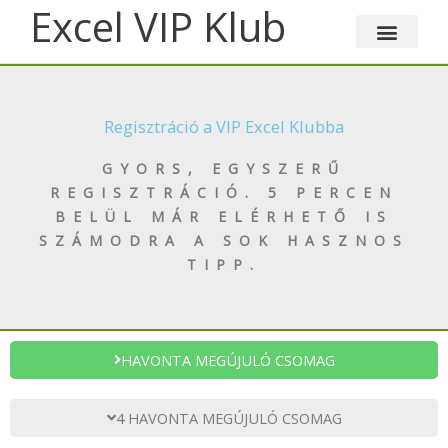
Skip
Excel VIP Klub
to
content
Regisztráció a VIP Excel Klubba
GYORS, EGYSZERŰ
REGISZTRÁCIÓ. 5 PERCEN
BELÜL MÁR ELÉRHETŐ IS
SZÁMODRA A SOK HASZNOS
TIPP.
HAVONTA MEGÚJULÓ CSOMAG
4 HAVONTA MEGÚJULÓ CSOMAG