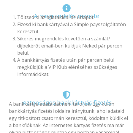
A megrendelés menete
Töltsed ki az adataiddal az űrlapot.
Fizesd ki bankkártyával a Simple payszolgáltatón
keresztül.
Sikeres megrendelés követően a számlát/
díjbekérőt email-ben küldjük Neked pár percen
belül.
A bankkártyás fizetés után pár percen belül
megküldjük a VIP Klub eléréséhez szükséges
információkat.
Biztonságos bankkártyás fizetés
A bankkártya adataidat nem tároljuk. Egy külön
bankkártyás fizetési oldalra irányítunk, ahol adataid
egy titkosított csatornán keresztül, kódoltan küldik el
a bankfióknak. Az internetes kártyás fizetés ma már
olyan biztonságos mintha egy boltban vásárolnál