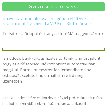
ÉVENTE MEGÚJULÓ CSOMAG
4 havonta automatikusan megújuló előfizetéssel
zavartalanul élvezheted a VIP ExcelKlub előnyeit!
Töltsd ki az űrlapot és irány a klub! Már nagyon várunk.
Ismétlődő bankkártyás fizetés történik, ami azt jelenti,
hogy az előfizetésed időközönként automatikusan
megújul. Bármikor egyszerűen lemondhatod az
oktatas@exceltitok.hu e-mail címre írd meg
üzenetben.
A megrendelésed fizetési kötelezettséggel járó, elektronikus úton
megkötött szerződésnek minősül, melyre az elektronikus