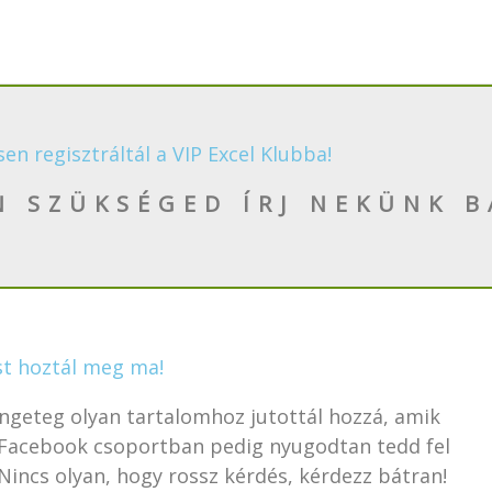
sen regisztráltál a VIP Excel Klubba!
N SZÜKSÉGED ÍRJ NEKÜNK B
st hoztál meg ma!
rengeteg olyan tartalomhoz jutottál hozzá, amik
t Facebook csoportban pedig nyugodtan tedd fel
 Nincs olyan, hogy rossz kérdés, kérdezz bátran!