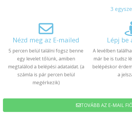
3 egysze
Nézd meg az E-mailed
Lépj be
5 percen belül találni fogsz benne
A levélben találha
egy levelet tőlünk, amiben
már be is tudsz l
megtalálod a belépési adataidat. (a
belépéskor érdem
számla is pár percen belül
a jels
megérkezik)
TOVÁBB AZ E-MAIL FI