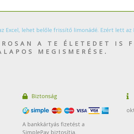
Excel, lehet belőle frissítő limonádé. Ezért lett az 
OSAN A TE ÉLETEDET IS F
ALAPOS MEGISMERÉSE.
Biztonság
ok
A bankkártyás fizetést a
F
SimplePay biztosítja.