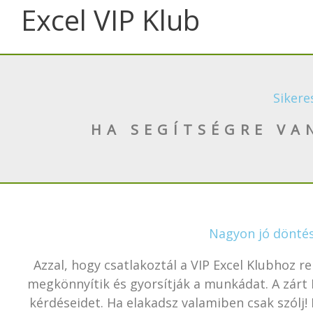
Skip
Excel VIP Klub
to
content
Sikere
HA SEGÍTSÉGRE VA
Nagyon jó dönté
Azzal, hogy csatlakoztál a VIP Excel Klubhoz 
megkönnyítik és gyorsítják a munkádat. A zár
kérdéseidet. Ha elakadsz valamiben csak szólj!