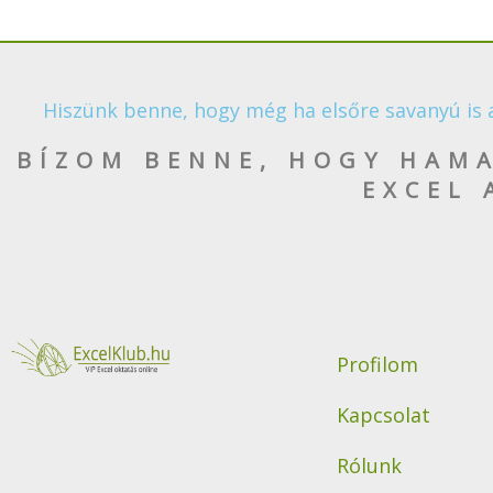
Hiszünk benne, hogy még ha elsőre savanyú is az 
BÍZOM BENNE, HOGY HAMAR
EXCEL 
Profilom
Kapcsolat
Ez a tartalom blokkolva
van, amíg el nem
Rólunk
fogadod a szükséges