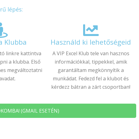
rű lépés:
 a Klubba
Használd ki lehetőségeid
tó linkre kattintva
A VIP Excel Klub tele van hasznos
épni a klubba. Első
információkkal, tippekkel, amik
es megváltoztatni
garantáltam megkönnyítik a
zavadat.
munkádat. Fedezd fel a klubot és
kérdezz bátran a zárt csoportban!
ÓKOMBA! (GMAIL ESETÉN)