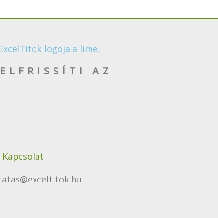
ExcelTitok logoja a lime.
ELFRISSÍTI AZ
Kapcsolat
tatas@exceltitok.hu