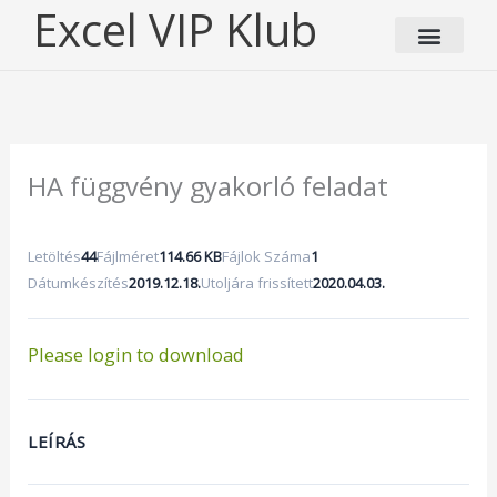
Skip
Excel VIP Klub
to
content
HA függvény gyakorló feladat
Letöltés
44
Fájlméret
114.66 KB
Fájlok Száma
1
Dátumkészítés
2019.12.18.
Utoljára frissített
2020.04.03.
Please login to download
LEÍRÁS