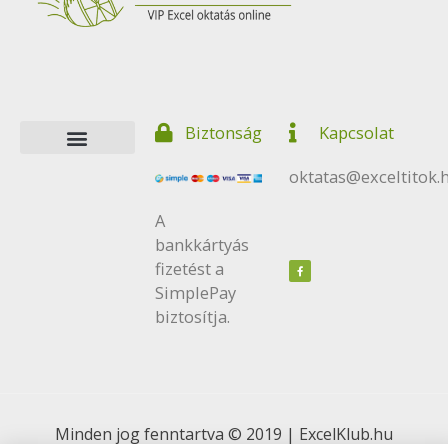
Ez a tartalom blokkolva van, amíg el nem fogadod a
szükséges sütiket.
Biztonság
Kapcsolat
Elfogadom és betöltöm
oktatas@exceltitok.
A
bankkártyás
F
a
c
fizetést a
e
b
SimplePay
o
o
k
biztosítja.
Minden jog fenntartva © 2019 | ExcelKlub.hu