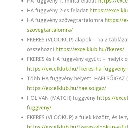
HA függvény 1. mintafeladat
https://exc
HA függvény 2-es feladat
https://excelkl
HA függvény szövegtartalomra
https://e
szovegtartalomra/
FKERES (VLOOKUP) alapok – ha 2 táblázat
összehozni
https://excelklub.hu/fkeres/
FKERES és HA függvény együtt – melyik os
https://excelklub.hu/fkeres-ha-fuggveny
Több HA függvény helyett: HAELSŐIGAZ (
https://excelklub.hu/haelsoigaz/
HOL.VAN (MATCH) függvény
https://exce
fuggveny/
FKERES (VLOOKUP) a fülek között, és leny
https://excelklub.hu/fkeres-vlookup-a-fule