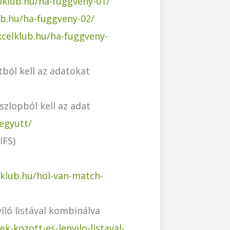
elklub.hu/ha-fuggveny-01/
ub.hu/ha-fuggveny-02/
xcelklub.hu/ha-fuggveny-
ból kell az adatokat
zlopból kell az adat
-egyutt/
IFS)
lklub.hu/hol-van-match-
íló listával kombinálva
k-kozott-es-lenyilo-listaval-