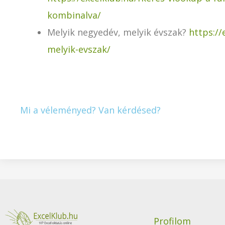
kombinalva/
Melyik negyedév, melyik évszak?
https://
melyik-evszak/
Mi a véleményed? Van kérdésed?
Ez a tartalom blokkolva van, amíg el nem fog
Elfogadom és betölt
Ez a tartalom blokkolva van, amíg el nem fog
Elfogadom és betölt
Profilom