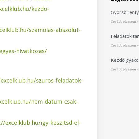
xcelklub.hu/kezdo-
Gyorsbillent
Tovább olvasom »
xcelklub.hu/szamolas-abszolut-
Feladatok ta
Tovább olvasom »
vegyes-hivatkozas/
Kezdő gyakor
Tovább olvasom »
/excelklub.hu/szuros-feladatok-
Ez a tart
excelklub.hu/nem-datum-csak-
nem foga
Elf
://excelklub.hu/igy-keszitsd-el-