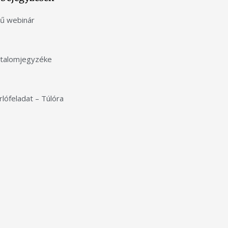
yű webinár
rtalomjegyzéke
lófeladat – Túlóra
alom blokkolva van, amíg el
dod a szükséges sütiket.
ogadom és betöltöm