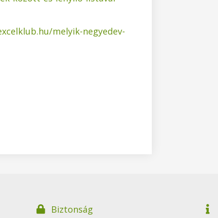
excelklub.hu/melyik-negyedev-
adod a szükséges sütiket.
öm
adod a szükséges sütiket.
öm
Biztonság