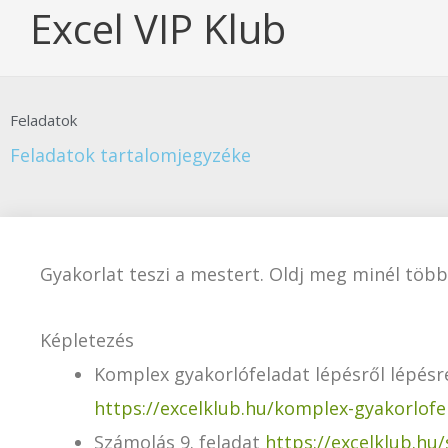
Skip
Excel VIP Klub
to
content
Feladatok
Feladatok tartalomjegyzéke
Gyakorlat teszi a mestert. Oldj meg minél több
Képletezés
Komplex gyakorlófeladat lépésről lépésre
https://excelklub.hu/komplex-gyakorlofel
Számolás 9. feladat
https://excelklub.hu