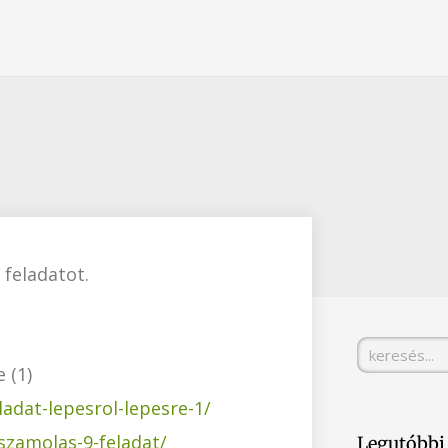
 feladatot.
Keresés
 (1)
adat-lepesrol-lepesre-1/
/szamolas-9-feladat/
Legutóbbi