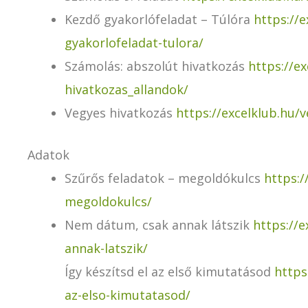
Kezdő gyakorlófeladat – Túlóra
https://e
gyakorlofeladat-tulora/
Számolás: abszolút hivatkozás
https://e
hivatkozas_allandok/
Vegyes hivatkozás
https://excelklub.hu/
Adatok
Szűrős feladatok – megoldókulcs
https:/
megoldokulcs/
Nem dátum, csak annak látszik
https://
annak-latszik/
Így készítsd el az első kimutatásod
https
az-elso-kimutatasod/