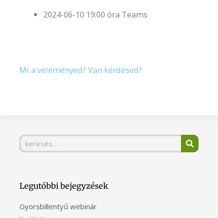
2024-06-10 19:00 óra Teams
Mi a véleményed? Van kérdésed?
Ez a tartalom blokkolva van, amíg el nem
fogadod a szükséges sütiket.
Elfogadom és betöltöm
Ez a tartalom blokkolva van, amíg el nem
fogadod a szükséges sütiket.
Elfogadom és betöltöm
Keresés
Legutóbbi bejegyzések
Gyorsbillentyű webinár