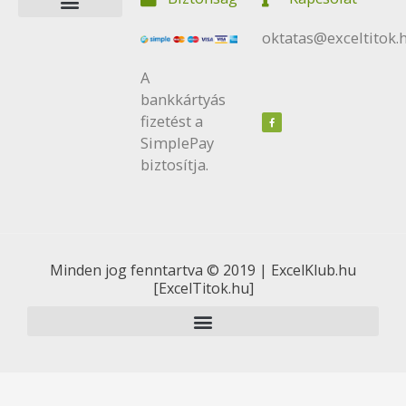
Elfogadom és betöltöm
oktatas@exceltitok.
A
bankkártyás
F
a
c
fizetést a
e
b
SimplePay
o
o
k
biztosítja.
Minden jog fenntartva © 2019 | ExcelKlub.hu
[ExcelTitok.hu]