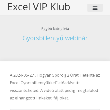
Skip
Excel VIP Klub
to
content
Egyéb kategória
Gyorsbillentyű webinár
A 2024-05-27 „Hogyan Spórolj 2 Órát Hetente az
Excel Gyorsbillentyűkkel” előadást itt
visszanézheted. A videó alatt pedig megtalálod
az elhangzott linkeket, fájlokat.