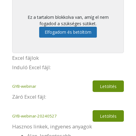
Ez a tartalom blokkolva van, amíg el nem
fogadod a szükséges sütiket.
Elfogadom és betöltöm
Excel fájlok
Induló Excel fájl:
Letöltés
GYB-webinar
Záró Excel fájl:
Letöltés
GYB-webinar-20240527
Hasznos linkek, ingyenes anyagok
Alap, legfontosabb