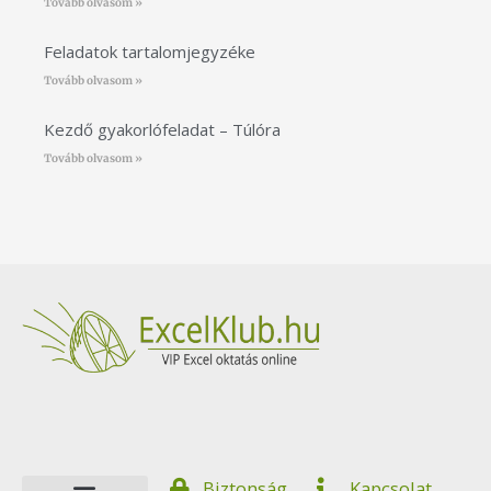
Tovább olvasom »
Feladatok tartalomjegyzéke
Tovább olvasom »
Kezdő gyakorlófeladat – Túlóra
Tovább olvasom »
Ez a tartalom blokkolva van, amíg el nem
fogadod a szükséges sütiket.
Elfogadom és betöltöm
Ez a tartalom blokkolva van, amíg el nem fogadod a
szükséges sütiket.
Biztonság
Kapcsolat